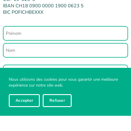
IBAN CH18 0900 0000 1900 0623 5
BIC POFICHBEXXX
Nom
NPA
Nous utilisons des cookies pour vous garantir une meilleure
expérience sur notre site web.
Localité
Accepter
Refuser
Adresse
E-