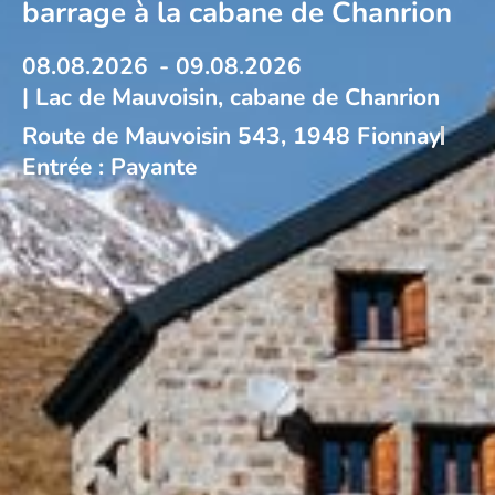
barrage à la cabane de Chanrion
08.08.2026
- 09.08.2026
| Lac de Mauvoisin, cabane de Chanrion
Route de Mauvoisin 543, 1948 Fionnay
Entrée : Payante