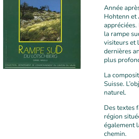
Année après 
Hohtenn et 
appréciées.
la rampe su
visiteurs et
dernières an
plus profond
La compositi
Suisse. L’ob
naturel.
Des textes f
région situé
également la
chemin.