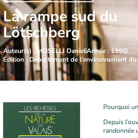
La rampe sud du
Lötschberg
Auteur(s) : MOSELLI Daniel
Année : 1990
Édition : Département de l’environnement du
Pourquoi un
Depuis l’ouv
randonnée u