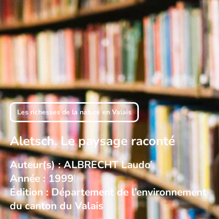
Les richesses de la nature en Valais
Aletsch. Le paysage raconté
Auteur(s) : ALBRECHT Laudo
Année : 1999
Édition : Département de l’environnement
du canton du Valais