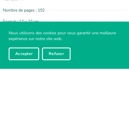
Nombre de pages : 192
Format : 17 x 23 cm
Prix : 34 CHF
Nous utilisons des cookies pour vous garantir une meilleure
expérience sur notre site web.
Numéro ISBN : 2-949145-7
Accepter
Refuser
La Murithienne