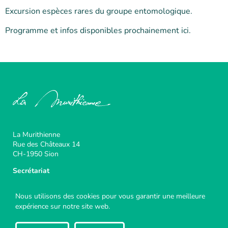
Excursion espèces rares du groupe entomologique.
Programme et infos disponibles prochainement ici.
La Murithienne
Rue des Châteaux 14
CH-1950 Sion
Secrétariat
Responsable : Chantal Rausis
lamurithienne@admin.vs.ch
Nous utilisons des cookies pour vous garantir une meilleure
expérience sur notre site web.
Téléphone : +41 27 606 47 32
(
jeudi toute la journée et vendredi matin)