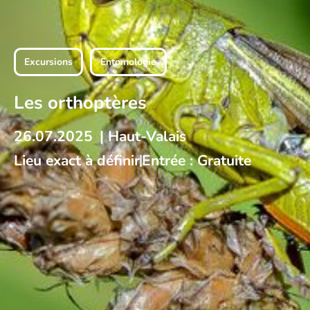
Excursions
Entomologie
Les orthoptères
26.07.2025
| Haut-Valais
Lieu exact à définir
Entrée : Gratuite