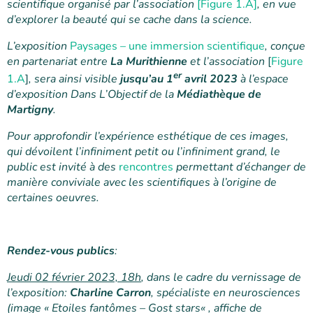
scientifique organisé par l’association
[
Figure 1.A]
, en vue
d’explorer la beauté qui se cache dans la science.
L’exposition
Paysages – une immersion scientifique
, conçue
en partenariat entre
La Murithienne
et l’association
[
Figure
er
1.A
]
, sera ainsi visible
jusqu’au 1
avril 2023
à l’espace
d’exposition
Dans L’Objectif
de la
Médiathèque de
Martigny
.
Pour approfondir l’expérience esthétique de ces images,
qui dévoilent l’infiniment petit ou l’infiniment grand, le
public est invité à des
rencontres
permettant d’échanger de
manière conviviale avec les scientifiques à l’origine de
certaines oeuvres.
Rendez-vous publics
:
Jeudi 02 février 2023, 18h
, dans le cadre du vernissage de
l’exposition:
Charline Carron
, spécialiste en neurosciences
(image «
Etoiles fantômes – Gost stars
« , affiche de