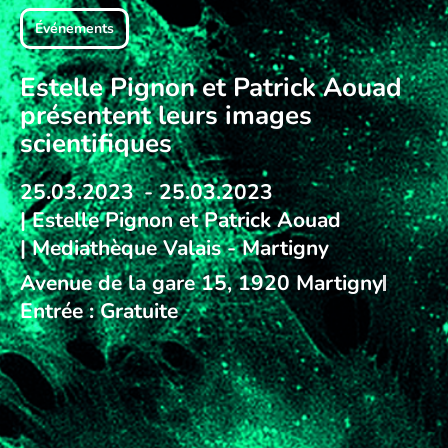
Événements
Estelle Pignon et Patrick Aouad
présentent leurs images
scientifiques
25.03.2023
- 25.03.2023
| Estelle Pignon et Patrick Aouad
| Mediathèque Valais - Martigny
Avenue de la gare 15, 1920 Martigny
Entrée : Gratuite